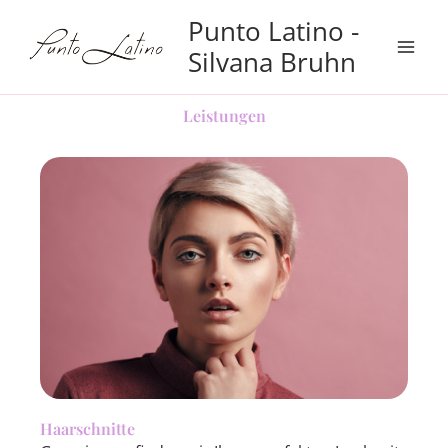
Zum
Punto Latino -
Inhalt
Silvana Bruhn
springen
Leistungen
Haarschnitte